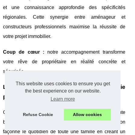
et une connaissance approfondie des spécificités
régionales. Cette synergie entre aménageur et
constructeurs professionnels maximise la réussite de
votre projet immobilier.
Coup de cœur :
notre accompagnement transforme
votre rêve de propriétaire en réalité concrète et
sécurisée.
This website uses cookies to ensure you get
Lotissement résidentiel : quel cadre de vie
the best experience on our website.
pour votre famille ?
Learn more
Choisir un
terrain lotissement avantages
représente
Refuse Cookie
Allow cookies
bien plus qu'un simple achat immobilier. Cette décision
façonne le quotidien de toute une famille en créant un