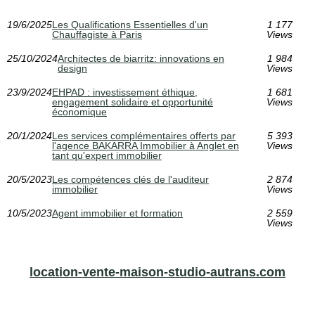
19/6/2025
Les Qualifications Essentielles d'un
1 177
Chauffagiste à Paris
Views
25/10/2024
Architectes de biarritz: innovations en
1 984
design
Views
23/9/2024
EHPAD : investissement éthique,
1 681
engagement solidaire et opportunité
Views
économique
20/1/2024
Les services complémentaires offerts par
5 393
l'agence BAKARRA Immobilier à Anglet en
Views
tant qu'expert immobilier
20/5/2023
Les compétences clés de l'auditeur
2 874
immobilier
Views
10/5/2023
Agent immobilier et formation
2 559
Views
location-vente-maison-studio-autrans.com