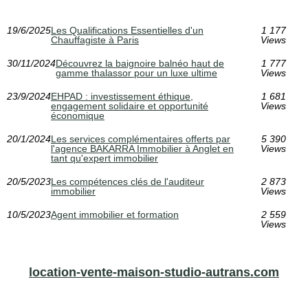
19/6/2025
Les Qualifications Essentielles d'un
1 177
Chauffagiste à Paris
Views
30/11/2024
Découvrez la baignoire balnéo haut de
1 777
gamme thalassor pour un luxe ultime
Views
23/9/2024
EHPAD : investissement éthique,
1 681
engagement solidaire et opportunité
Views
économique
20/1/2024
Les services complémentaires offerts par
5 390
l'agence BAKARRA Immobilier à Anglet en
Views
tant qu'expert immobilier
20/5/2023
Les compétences clés de l'auditeur
2 873
immobilier
Views
10/5/2023
Agent immobilier et formation
2 559
Views
location-vente-maison-studio-autrans.com