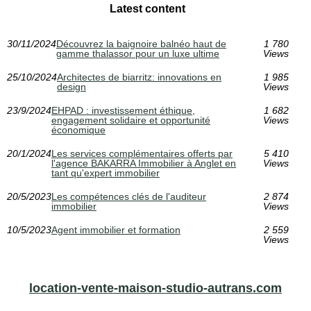
Latest content
30/11/2024
Découvrez la baignoire balnéo haut de
1 780
gamme thalassor pour un luxe ultime
Views
25/10/2024
Architectes de biarritz: innovations en
1 985
design
Views
23/9/2024
EHPAD : investissement éthique,
1 682
engagement solidaire et opportunité
Views
économique
20/1/2024
Les services complémentaires offerts par
5 410
l'agence BAKARRA Immobilier à Anglet en
Views
tant qu'expert immobilier
20/5/2023
Les compétences clés de l'auditeur
2 874
immobilier
Views
10/5/2023
Agent immobilier et formation
2 559
Views
location-vente-maison-studio-autrans.com